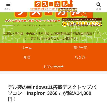
メニュー
検索
江東区・墨田区・中央区・江戸川区など東京都内近郊で最短当日対応！パソコ
ン・デジタルのお困りごと、ご相談下さい！
ホーム
商品一覧
修理
行き方
お問い合わせ
デル製のWindows11搭載デスクトップパ
ソコン「Inspiron 3268」が税込14,800
円！