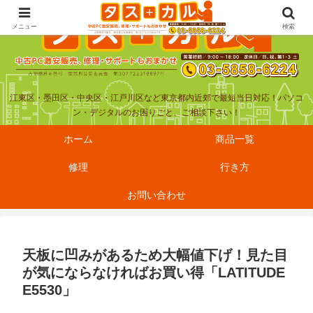
メニュー
検索
江東区・墨田区・中央区・江戸川区など東京都内近郊で最短当日対応！パソコ
ン・デジタルのお困りごと、ご相談下さい！
ホーム
商品一覧
修理
行き方
お問い合わせ
天板に凹みがあるため大幅値下げ！見た目
が気にならなければお買い得「LATITUDE
E5530」