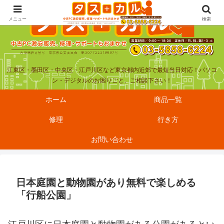
メニュー
検索
江東区・墨田区・中央区・江戸川区など東京都内近郊で最短当日対応！パソコ
ン・デジタルのお困りごと、ご相談下さい！
ホーム
商品一覧
修理
行き方
お問い合わせ
日本庭園と動物園があり無料で楽しめる
「行船公園」