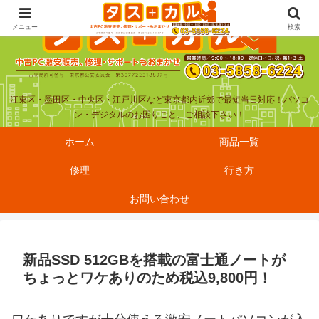
メニュー
検索
江東区・墨田区・中央区・江戸川区など東京都内近郊で最短当日対応！パソコ
ン・デジタルのお困りごと、ご相談下さい！
ホーム
商品一覧
修理
行き方
お問い合わせ
新品SSD 512GBを搭載の富士通ノートが
ちょっとワケありのため税込9,800円！