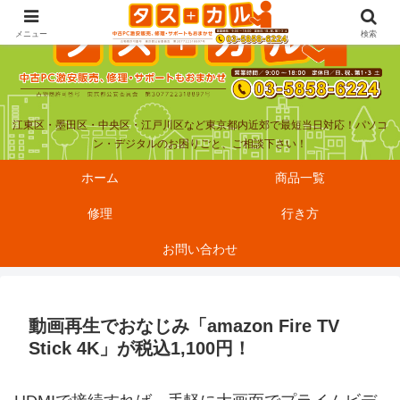
メニュー
検索
江東区・墨田区・中央区・江戸川区など東京都内近郊で最短当日対応！パソコ
ン・デジタルのお困りごと、ご相談下さい！
ホーム
商品一覧
修理
行き方
お問い合わせ
動画再生でおなじみ「amazon Fire TV
Stick 4K」が税込1,100円！