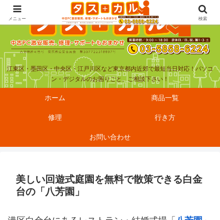
メニュー
検索
江東区・墨田区・中央区・江戸川区など東京都内近郊で最短当日対応！パソコ
ン・デジタルのお困りごと、ご相談下さい！
ホーム
商品一覧
修理
行き方
お問い合わせ
美しい回遊式庭園を無料で散策できる白金
台の「八芳園」