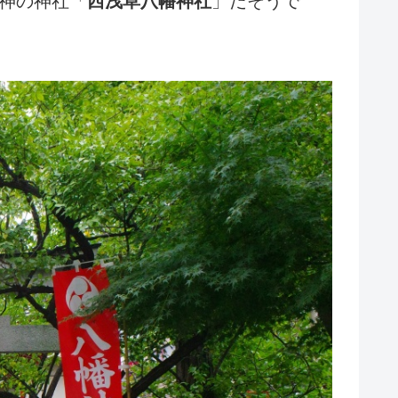
神の神社「
西浅草八幡神社
」だそうで