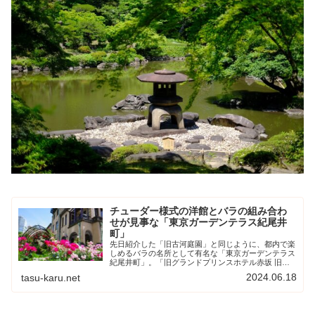
チューダー様式の洋館とバラの組み合わ
せが見事な「東京ガーデンテラス紀尾井
町」
先日紹介した「旧古河庭園」と同じように、都内で楽
しめるバラの名所として有名な「東京ガーデンテラス
紀尾井町」。「旧グランドプリンスホテル赤坂 旧
館」として親しまれた、美しいチューダー様式の洋館
2024.06.18
tasu-karu.net
「赤坂プリンス クラシックハウス」（旧李王家東京
邸...