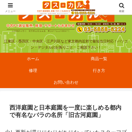
メニュー
検索
江東区・墨田区・中央区・江戸川区など東京都内近郊で最短当日対応！パソコ
ン・デジタルのお困りごと、ご相談下さい！
ホーム
商品一覧
修理
行き方
お問い合わせ
西洋庭園と日本庭園を一度に楽しめる都内
で有名なバラの名所「旧古河庭園」