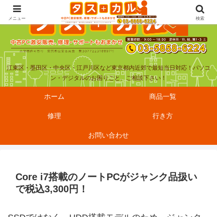
メニュー
検索
江東区・墨田区・中央区・江戸川区など東京都内近郊で最短当日対応！パソコ
ン・デジタルのお困りごと、ご相談下さい！
ホーム
商品一覧
修理
行き方
お問い合わせ
Core i7搭載のノートPCがジャンク品扱い
で税込3,300円！