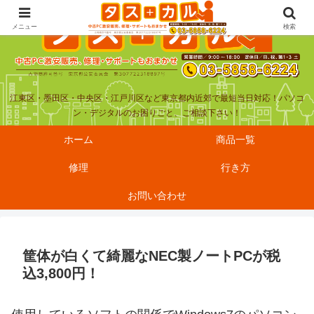
メニュー
検索
江東区・墨田区・中央区・江戸川区など東京都内近郊で最短当日対応！パソコ
ン・デジタルのお困りごと、ご相談下さい！
ホーム
商品一覧
修理
行き方
お問い合わせ
筐体が白くて綺麗なNEC製ノートPCが税
込3,800円！