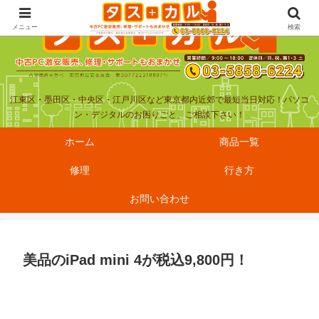
メニュー
検索
江東区・墨田区・中央区・江戸川区など東京都内近郊で最短当日対応！パソコ
ン・デジタルのお困りごと、ご相談下さい！
ホーム
商品一覧
修理
行き方
お問い合わせ
美品のiPad mini 4が税込9,800円！