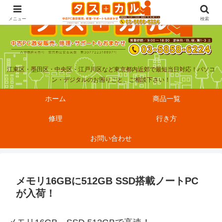
メニュー
検索
江東区・墨田区・中央区・江戸川区など東京都内近郊で最短当日対応！パソコ
ン・デジタルのお困りごと、ご相談下さい！
ホーム
商品一覧
修理
行き方
お問い合わせ
メモリ16GBに512GB SSD搭載ノートPC
が入荷！