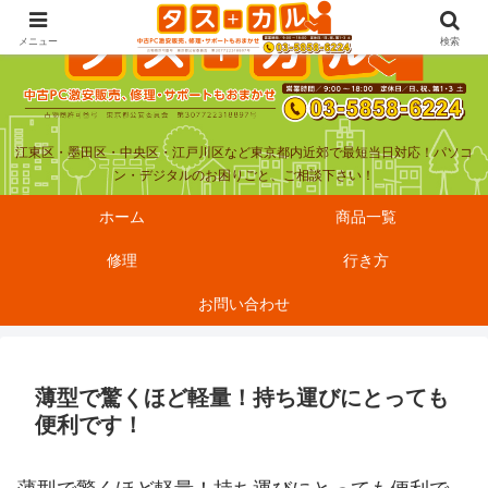
メニュー
検索
江東区・墨田区・中央区・江戸川区など東京都内近郊で最短当日対応！パソコ
ン・デジタルのお困りごと、ご相談下さい！
ホーム
商品一覧
修理
行き方
お問い合わせ
薄型で驚くほど軽量！持ち運びにとっても
便利です！