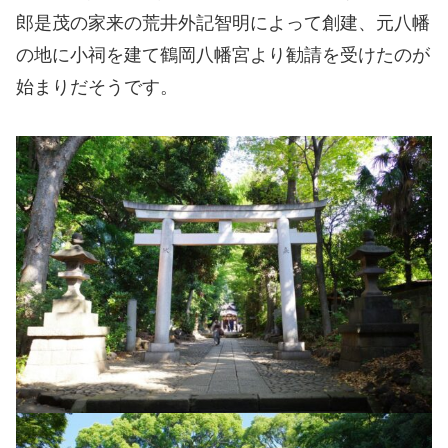
郎是茂の家来の荒井外記智明によって創建、元八幡
の地に小祠を建て鶴岡八幡宮より勧請を受けたのが
始まりだそうです。