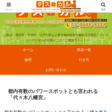
メニュー
検索
江東区・墨田区・中央区・江戸川区など東京都内近郊で最短当日対応！パソコ
ン・デジタルのお困りごと、ご相談下さい！
ホーム
商品一覧
修理
行き方
お問い合わせ
都内有数のパワースポットとも言われる
「代々木八幡宮」